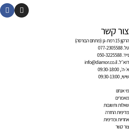
F
I
a
n
c
s
e
t
צור קשר
b
a
הרקון 15 רמת-גן (מתחם הבורסה)
o
g
טל. 077-2305588
o
r
נייד. 050-3225588
k
a
דוא״ל. info@diamor.co.il
-
m
א׳-ה׳, 09:30-18:00
f
שישי, 09:30-13:00
מי אנחנו
מאמרים
שאלות ותשובות
מדיניות החזרה
אחריות ומדיניות
צור קשר