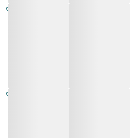
פיורלה
נברינה
החל מ-
4,800
₪
החל מ-
4,800
₪