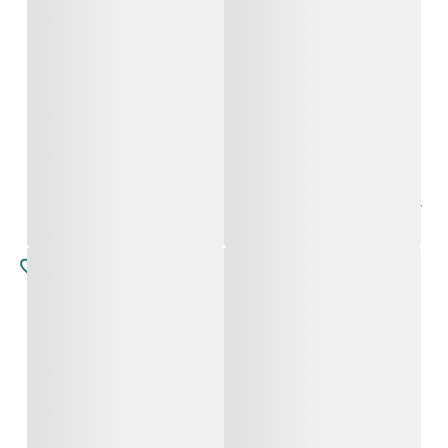
לודוביקה
אלואנורה
החל מ-
5,900
₪
החל מ-
5,800
₪